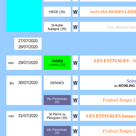
W
DANSES LATI
Après-Midi
HEDE (35)
St Aubin
W
Les dimanche
Aubigné (35)
27/07/2020
28/07/2020
- S
LES ESTIVALES
TADEN
29/07/2020
W
mer
(22)
DINAN
Soir
30/07/2020
W
jeu
RENNES
au
BOWLING
Vic-Fezensac
Festival Tempo L
W
(32)
St Pierre
de
31/07/2020
W
LES ESTIVALES
ven
Danses 
Plesguen (35)
Vic-Fezensac
Festival Tempo L
W
(32)