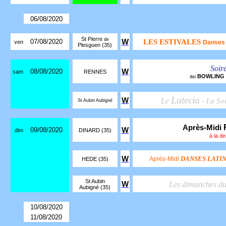
06/08/2020
St Pierre
de
07/08/2020
W
LES ESTIVALES
ven
Danses 
Plesguen (35)
Soir
08/08/2020
W
sam
RENNES
au
BOWLING
Lutecia
W
Le
-
La So
St Aubin Aubigné
Après-Midi
09/08/2020
W
dim
DINARD (35)
à la d
W
DANSES LATI
Après-Midi
HEDE (35)
St Aubin
W
Les dimanches d
Aubigné (35)
10/08/2020
11/08/2020