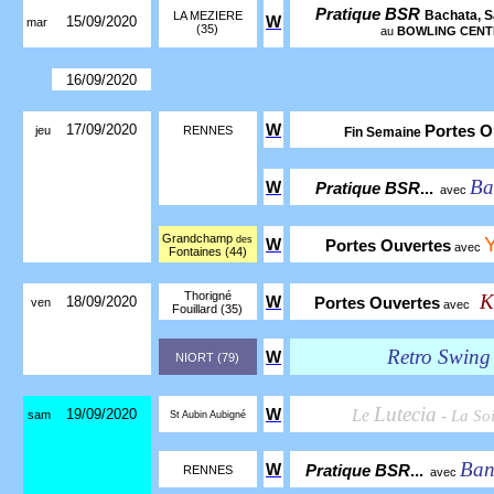
Pratique BSR
Bachata, S
LA MEZIERE
15/09/2020
W
mar
(35)
au
BOWLING CENTE
16/09/2020
17/09/2020
W
Portes O
jeu
RENNES
Fin Semaine
Ba
W
Pratique BSR
...
avec
Grandchamp
des
W
Portes Ouvertes
avec
Fontaines (44)
Thorigné
K
18/09/2020
W
Portes Ouvertes
ven
avec
Fouillard (35)
Retro Swing 
W
NIORT (79)
Lutecia
19/09/2020
W
Le
-
La So
sam
St Aubin Aubigné
Ban
W
Pratique BSR
...
RENNES
avec