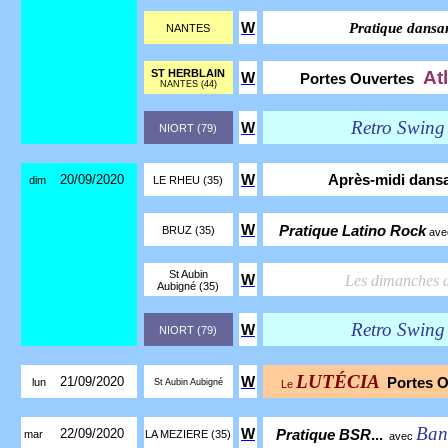
W
Pratique dans
NANTES
ST HERBLAIN
At
W
Portes Ouvertes
NANTES (44)
Retro Swing 
W
NIORT (79)
20/09/2020
W
Après-midi dans
dim
LE RHEU (35)
W
Pratique Latino Rock
BRUZ (35)
av
St Aubin
W
Les dimanches
Aubigné (35)
Retro Swing 
W
NIORT (79)
LUTÉCIA
21/09/2020
W
Portes 
lun
St Aubin Aubigné
Le
Ban
22/09/2020
W
Pratique BSR
...
mar
LA MEZIERE (35)
avec