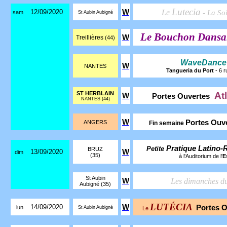
Lutecia
12/09/2020
W
Le
-
La So
sam
St Aubin Aubigné
Le Bouchon Dansa
W
Treillières
(44)
WaveDance
W
NANTES
Tangueria du Port
- 6 r
ST HERBLAIN
At
W
Portes Ouvertes
NANTES (44)
W
Portes Ouv
ANGERS
Fin semaine
Pratique Latino
Petite
BRUZ
13/09/2020
W
dim
(35)
à l'Auditorium de l'
E
St Aubin
W
Les dimanches d
Aubigné (35)
LUTÉCIA
14/09/2020
W
Portes 
lun
St Aubin Aubigné
Le