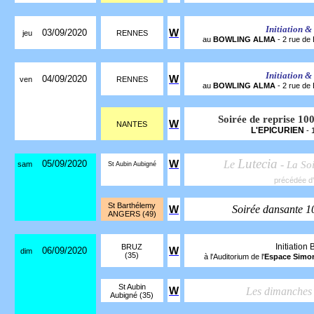
Initiation &
03/09/2020
W
jeu
RENNES
au
BOWLING ALMA
- 2 rue de
Initiation &
04/09/2020
W
ven
RENNES
au
BOWLING ALMA
- 2 rue de
Soirée de reprise
W
NANTES
L'EPICURIEN
- 
Lutecia
05/09/2020
W
Le
-
La So
sam
St Aubin Aubigné
précédée d
St Barthélemy
Soirée dansante 
W
ANGERS (49)
Initiation
BRUZ
06/09/2020
W
dim
(35)
à l'Auditorium de l'
Espace Simon
St Aubin
W
Les dimanches
Aubigné (35)