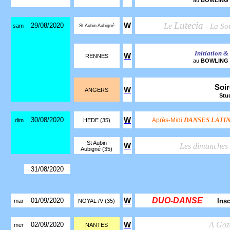
au
BOWLING
Lutecia
29/08/2020
W
Le
-
La So
sam
St Aubin Aubigné
Initiation &
W
RENNES
au
BOWLING
Soi
W
ANGERS
Stu
30/08/2020
W
DANSES LATI
Après-Midi
dim
HEDE (35)
St Aubin
W
Les dimanches
Aubigné (35)
31/08/2020
DUO-DANSE
01/09/2020
W
Ins
mar
NOYAL /V (35)
A Goz
02/09/2020
W
mer
NANTES