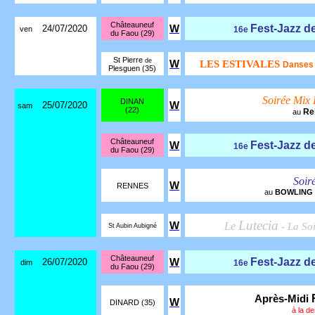
Châteauneuf
Fest-Jazz d
24/07/2020
W
ven
16e
du Faou (29)
St Pierre
de
W
LES ESTIVALES
Danses 
Plesguen (35)
Soirée Mix 
DINAN
25/07/2020
W
sam
(22)
Re
au
Châteauneuf
Fest-Jazz d
W
16e
du Faou (29)
Soir
W
RENNES
au
BOWLING
Lutecia
W
Le
-
La So
St Aubin Aubigné
Châteauneuf
Fest-Jazz d
26/07/2020
W
dim
16e
du Faou (29)
Après-Midi
W
DINARD (35)
à la d