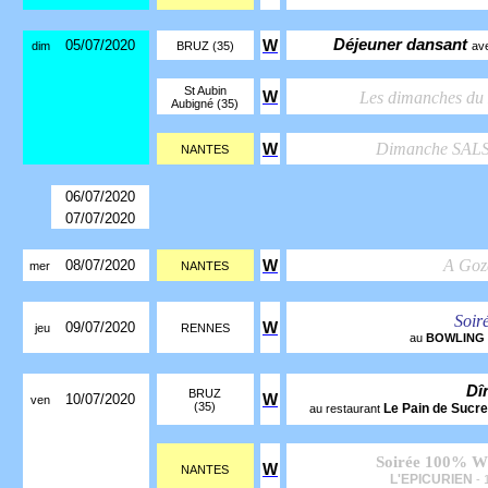
Déjeuner dansant
05/07/2020
W
dim
BRUZ (35)
av
St Aubin
W
Les dimanches d
Aubigné (35)
Dimanche SAL
W
NANTES
06/07/2020
07/07/2020
A Goz
08/07/2020
W
mer
NANTES
Soir
09/07/2020
W
jeu
RENNES
au
BOWLING
Dî
BRUZ
10/07/2020
W
ven
(35)
Le Pain de Sucr
au restaurant
Soirée 100%
W
NANTES
L'EPICURIEN
- 