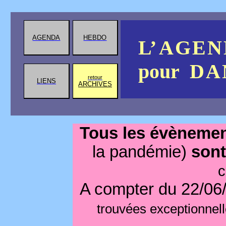
AGENDA
HEBDO
L’ A
G
E
N
pour
D
A
retour
LIENS
ARCHIVES
Tous les évènement
la pandémie)
sont
c
A compter du 22/06/
trouvées exceptionnel