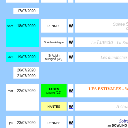
17/07/2020
Soirée
18/07/2020
W
sam
RENNES
Lutecia
W
Le
-
La So
St Aubin Aubigné
St Aubin
19/07/2020
W
Les dimanche
dim
Aubigné (35)
20/07/2020
21/07/2020
- S
LES ESTIVALES
TADEN
22/07/2020
W
mer
(22)
DINAN
A Goz
W
NANTES
Soir
23/07/2020
W
jeu
RENNES
au
BOWLING