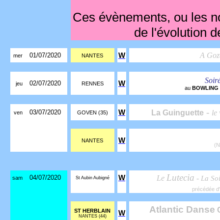
Ces évènements, ou les n
de l'évolution d
A Goz
01/07/2020
W
mer
NANTES
Soir
02/07/2020
W
jeu
RENNES
au
BOWLING
-
03/07/2020
W
La Guinguette
le
ven
GOVEN (35)
W
NANTES
(N
Lutecia
04/07/2020
W
Le
-
La So
sam
St Aubin Aubigné
précédée d
Atlantic Danse
ST HERBLAIN
W
NANTES (44)