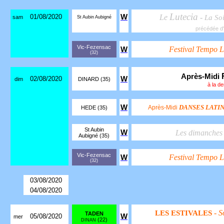
Lutecia
01/08/2020
W
Le
-
La So
sam
St Aubin Aubigné
précédée d
Vic-Fezensac
Festival Tempo L
W
(32)
Après-Midi
02/08/2020
W
dim
DINARD (35)
à la d
W
DANSES LATI
Après-Midi
HEDE (35)
St Aubin
W
Les dimanches
Aubigné (35)
Vic-Fezensac
Festival Tempo L
W
(32)
03/08/2020
04/08/2020
- S
LES ESTIVALES
TADEN
05/08/2020
W
mer
(22)
DINAN