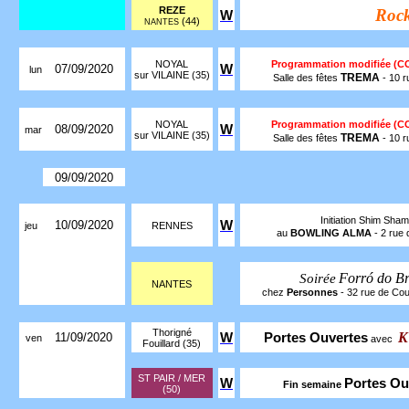
REZE
Roc
W
(44)
NANTES
NOYAL
Programmation modifiée (C
07/09/2020
W
lun
sur VILAINE (35)
TREMA
Salle des fêtes
- 10 
NOYAL
Programmation modifiée (C
08/09/2020
W
mar
sur VILAINE (35)
TREMA
Salle des fêtes
- 10 
09/09/2020
Initiation Shim Sha
10/09/2020
W
jeu
RENNES
au
BOWLING ALMA
- 2 rue
Forró do Br
Soirée
NANTES
chez
Personnes
- 32 rue de Coul
Thorigné
K
11/09/2020
W
Portes Ouvertes
ven
avec
Fouillard (35)
ST PAIR / MER
W
Portes Ou
Fin semaine
(50)