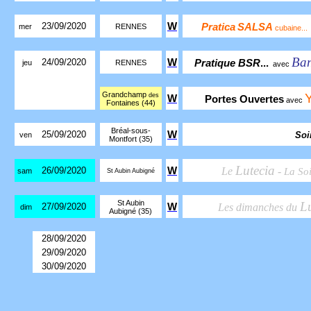
23/09/2020
W
Pratica
SALSA
mer
RENNES
cubaine...
Ba
24/09/2020
W
Pratique BSR
...
jeu
RENNES
avec
Grandchamp
des
W
Portes Ouvertes
avec
Fontaines (44)
Bréal-sous-
25/09/2020
W
Soi
ven
Montfort (35)
Lutecia
26/09/2020
W
Le
-
La So
sam
St Aubin Aubigné
St Aubin
Lu
27/09/2020
W
Les dimanches du
dim
Aubigné (35)
28/09/2020
29/09/2020
30/09/2020