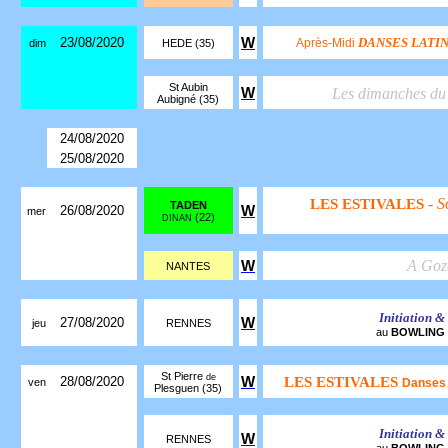
23/08/2020
W
DANSES LATI
Après-Midi
dim
HEDE (35)
St Aubin
W
Les dimanches d
Aubigné (35)
24/08/2020
25/08/2020
- S
LES ESTIVALES
TADEN
26/08/2020
W
mer
(22)
DINAN
A Goz
W
NANTES
Initiation &
27/08/2020
W
jeu
RENNES
au
BOWLING
St Pierre
de
28/08/2020
W
LES ESTIVALES
ven
Danses 
Plesguen (35)
Initiation &
W
RENNES