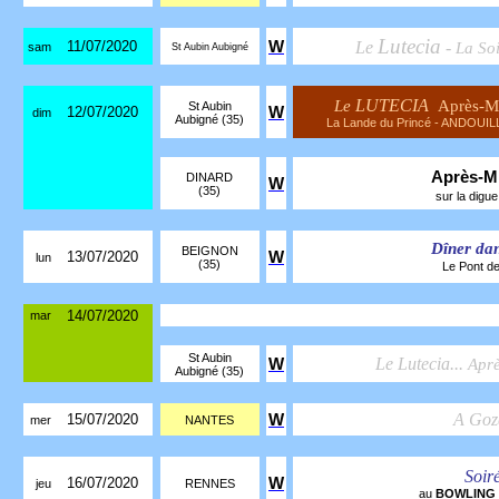
Lutecia
11/07/2020
W
Le
-
La So
sam
St Aubin Aubigné
LUTECIA
Le
Après-M
St Aubin
12/07/2020
W
dim
Aubigné (35)
La Lande du Princé - ANDOUIL
Après-M
DINARD
W
(35)
sur la digue
Dîner da
BEIGNON
13/07/2020
W
lun
(35)
Le Pont de
14/07/2020
mar
St Aubin
Le Lutecia...
W
Aprè
Aubigné (35)
A Goz
15/07/2020
W
mer
NANTES
Soir
16/07/2020
W
jeu
RENNES
au
BOWLING