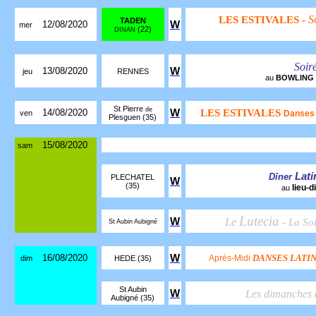
- S
LES ESTIVALES
TADEN
12/08/2020
W
mer
(22)
DINAN
Soir
13/08/2020
W
jeu
RENNES
au
BOWLING
St Pierre
de
14/08/2020
W
LES ESTIVALES
ven
Danses 
Plesguen (35)
15/08/2020
sam
Lat
Dîner
PLECHATEL
W
(35)
lieu-d
au
Lutecia
W
Le
-
La So
St Aubin Aubigné
16/08/2020
W
DANSES LATI
Après-Midi
dim
HEDE (35)
St Aubin
W
Les dimanches
Aubigné (35)