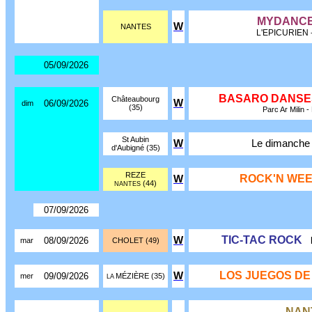
MYDANCE
W
NANTES
L'EPICURIEN
-
05/09/2026
BASARO DANS
Châteaubourg
W
06/09/2026
dim
(35)
Parc Ar Milin -
St Aubin
W
Le dimanche
d'Aubigné (35)
REZE
ROCK'N WEE
W
(44)
NANTES
07/09/2026
TIC-TAC ROCK
W
08/09/2026
mar
CHOLET (49)
LOS JUEGOS DE
W
09/09/2026
mer
MÉZIÈRE (35)
LA
NAN