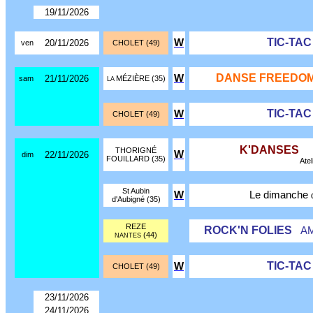
19/11/2026
TIC-TA
W
20/11/2026
ven
CHOLET (49)
DANSE FREEDOM
W
21/11/2026
sam
MÉZIÈRE (35)
LA
TIC-TA
W
CHOLET (49)
K'DANSES
THORIGNÉ
W
22/11/2026
dim
FOUILLARD (35)
Atel
St Aubin
W
Le dimanche
d'Aubigné (35)
REZE
ROCK'N FOLIES
AM
(44)
NANTES
TIC-TA
W
CHOLET (49)
23/11/2026
24/11/2026