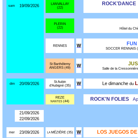
ROCK'DANCE
LANVALLAY
19/09/2026
sam
(22)
PLERIN
(22)
Hôtel du Chê
FUN
W
RENNES
SOCCER RENNAIS (0299
JUS
St Barthélemy
W
ANGERS (49)
Salle de la Cressonnière 
St Aubin
W
Le dimanche
20/09/2026
du
dim
d'Aubigné (35)
REZE
ROCK'N FOLIES
Ap
(44)
NANTES
21/09/2026
22/09/2026
LOS JUEGOS DE
W
23/09/2026
mer
MÉZIÈRE (35)
LA