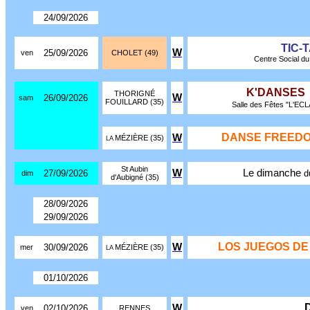
24/09/2026
TIC-
W
25/09/2026
ven
CHOLET (49)
Centre Social du 
K'DANSES
THORIGNÉ
W
26/09/2026
sam
FOUILLARD (35)
Salle des Fêtes "L'ECL
DANSE FREEDO
W
MÉZIÈRE (35)
LA
St Aubin
W
Le dimanche
27/09/2026
d
dim
d'Aubigné (35)
28/09/2026
29/09/2026
LOS JUEGOS DE
W
30/09/2026
mer
MÉZIÈRE (35)
LA
01/10/2026
W
02/10/2026
ven
RENNES