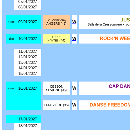
07/01/2027
08/01/2027
JUS
St Barthélemy
W
09/01/2027
sam
ANGERS (49)
Salle de la Cressonnière - rou
REZE
ROCK'N WEE
W
10/01/2027
dim
(44)
NANTES
11/01/2027
12/01/2027
13/01/2027
14/01/2027
15/01/2027
CAP DA
CESSON
W
16/01/2027
sam
SEVIGNE (35)
DANSE FREEDOM
W
MÉZIÈRE (35)
LA
17/01/2027
18/01/2027