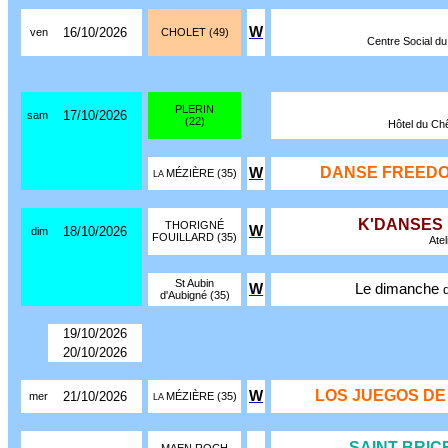
W
16/10/2026
ven
CHOLET (49)
Centre Social du 
PLERIN
17/10/2026
sam
(22)
Hôtel du Chê
DANSE FREEDO
W
MÉZIÈRE (35)
LA
K'DANSES
THORIGNÉ
W
18/10/2026
dim
FOUILLARD (35)
Atel
St Aubin
W
Le dimanche
d'Aubigné (35)
19/10/2026
20/10/2026
LOS JUEGOS DE
W
21/10/2026
mer
MÉZIÈRE (35)
LA
SAINT BRIC