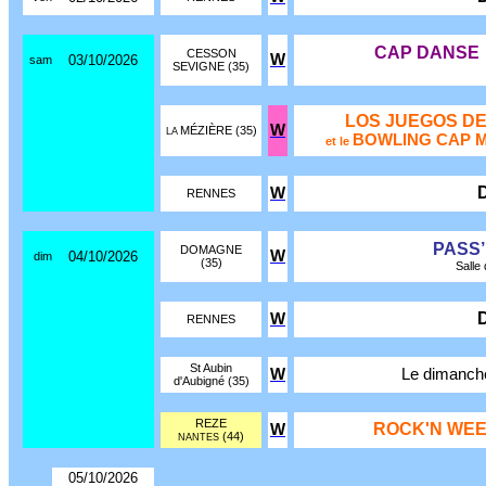
CAP DANSE
CESSON
W
03/10/2026
sam
SEVIGNE (35)
LOS JUEGOS DE
W
MÉZIÈRE (35)
LA
BOWLING CAP 
et le
W
RENNES
PASS
DOMAGNE
W
04/10/2026
dim
(35)
Salle
W
RENNES
St Aubin
W
Le dimanch
d'Aubigné (35)
REZE
ROCK'N WEE
W
(44)
NANTES
05/10/2026