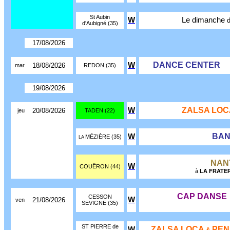
St Aubin
W
Le dimanche
d'Aubigné (35)
17/08/2026
DANCE CENTER
W
18/08/2026
mar
REDON (35)
19/08/2026
ZALSA LOC
W
20/08/2026
jeu
TADEN (22)
BAN
W
MÉZIÈRE (35)
LA
NAN
W
COUËRON (44)
à
LA FRATE
CAP DANSE
CESSON
W
21/08/2026
ven
SEVIGNE (35)
ST PIERRE de
ZALSA LOCA
PEN
W