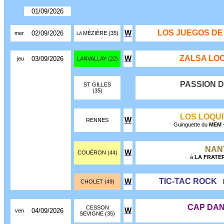
01/09/2026
LOS JUEGOS DE
W
02/09/2026
mer
MÉZIÈRE (35)
LA
ZALSA LO
W
03/09/2026
jeu
LANVALLAY (22)
PASSION D
ST GILLES
(35)
LOS LOQUI
W
RENNES
Guinguette du
MEM
-
NAN
W
COUËRON (44)
à
LA FRATE
TIC-TAC ROCK
W
CHOLET (49)
CAP DA
CESSON
W
04/09/2026
ven
SEVIGNE (35)