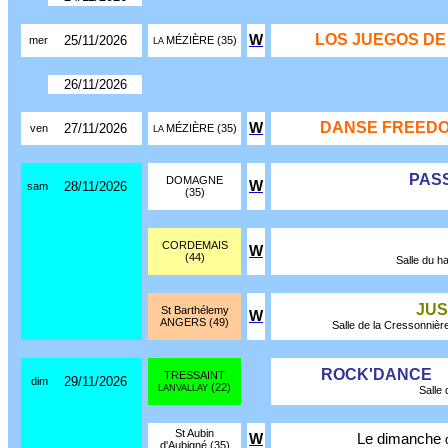
LOS JUEGOS DE
W
25/11/2026
mer
MÉZIÈRE (35)
LA
26/11/2026
DANSE FREEDO
W
27/11/2026
ven
MÉZIÈRE (35)
LA
PAS
DOMAGNE
W
28/11/2026
sam
(35)
CORDEMAIS
W
(44)
Salle du ha
JUS
St Barthélemy
W
ANGERS (49)
Salle de la Cressonnière 
ROCK'DANCE
TRESSAINT
29/11/2026
dim
(22)
LANVALLAY
Salle 
St Aubin
W
Le dimanche
d'Aubigné (35)