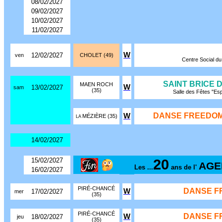
08/02/2027
09/02/2027
10/02/2027
11/02/2027
W
12/02/2027
ven
CHOLET (49)
Centre Social du 
SAINT BRICE 
MAEN ROCH
W
13/02/2027
sam
(35)
Salle des Fêtes "Es
DANSE FREEDOM
W
MÉZIÈRE (35)
LA
14/02/2027
20
15/02/2027
AGE
Les ...
ans de l'
16/02/2027
PIRÉ-CHANCÉ
DANSE F
W
17/02/2027
mer
(35)
PIRÉ-CHANCÉ
DANSE F
W
18/02/2027
jeu
(35)