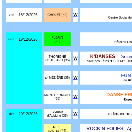
W
18/12/2026
ven
CHOLET (49)
Centre Social du 
PLERIN
19/12/2026
sam
(22)
Hôtel du Chê
K'DANSES
Soiré
THORIGNÉ
W
FOUILLARD (35)
Salle des Fêtes "L'ECLAT" - 1
FUN
W
MÉZIÈRE (35)
LA
au
RO
DANSE FR
MONTGERMONT
W
(35)
Espa
St Aubin
W
Le dimanche
20/12/2026
dim
d'Aubigné (35)
REZE
ROCK'N FOLIES
Ap
(44)
NANTES