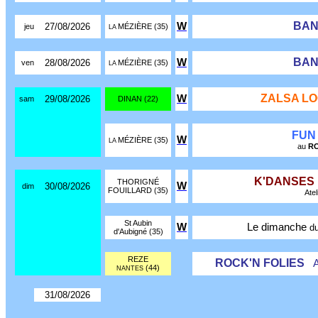
BAN
W
27/08/2026
jeu
MÉZIÈRE (35)
LA
BAN
W
28/08/2026
ven
MÉZIÈRE (35)
LA
ZALSA L
W
29/08/2026
sam
DINAN (22)
FUN
W
MÉZIÈRE (35)
LA
au
RO
K'DANSES
THORIGNÉ
W
30/08/2026
dim
FOUILLARD (35)
Atel
St Aubin
W
Le dimanche
d
d'Aubigné (35)
REZE
ROCK'N FOLIES
(44)
NANTES
31/08/2026