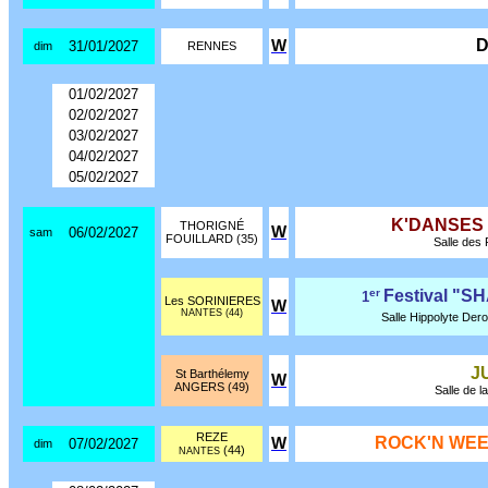
D
W
31/01/2027
dim
RENNES
01/02/2027
02/02/2027
03/02/2027
04/02/2027
05/02/2027
K'DANSES
THORIGNÉ
W
06/02/2027
sam
FOUILLARD (35)
Salle des 
er
Festival "
1
Les SORINIERES
W
NANTES (44)
Salle Hippolyte Dero
J
St Barthélemy
W
ANGERS (49)
Salle de l
REZE
ROCK'N WEE
W
07/02/2027
dim
(44)
NANTES