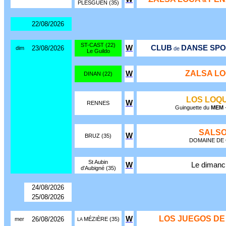
&
PLESGUEN (35)
22/08/2026
ST-CAST (22)
W
CLUB
DANSE SPO
23/08/2026
dim
de
Le Guildo
ZALSA L
W
DINAN (22)
LOS LOQU
W
RENNES
Guinguette du
MEM
-
SALSO
W
BRUZ (35)
DOMAINE DE CIC
St Aubin
W
Le dimanc
d'Aubigné (35)
24/08/2026
25/08/2026
LOS JUEGOS DE
W
26/08/2026
mer
MÉZIÈRE (35)
LA