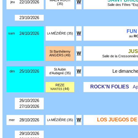
MAEN ROCH
W
22/10/2026
jeu
(35)
Salle des Fêtes "Es
23/10/2026
FUN
W
24/10/2026
sam
MÉZIÈRE (35)
LA
au
RO
JUS
St Barthélemy
W
ANGERS (49)
Salle de la Cressonnière 
St Aubin
W
Le dimanch
25/10/2026
dim
d'Aubigné (35)
REZE
ROCK'N FOLIES
Ap
(44)
NANTES
26/10/2026
27/10/2026
LOS JUEGOS DE
W
28/10/2026
mer
MÉZIÈRE (35)
LA
29/10/2026