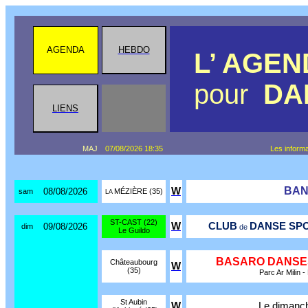
agenda danse soirées RENNES NANTES ANGERS VANNES ST BRIEUC BREST NIORT Rock Swing Salsa Tango Danses de 
AGENDA
HEBDO
L’ AGE
pour
DA
LIENS
MAJ
07/08/2026 18:35
Les inform
BAN
W
08/08/2026
sam
MÉZIÈRE (35)
LA
ST-CAST (22)
W
CLUB
DANSE SPO
09/08/2026
dim
de
Le Guildo
BASARO DANS
Châteaubourg
W
(35)
Parc Ar Milin -
St Aubin
W
Le dimanc