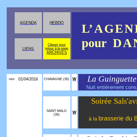
AGENDA
HEBDO
L’ A
G
E
N
pour
D
A
Cliquer pour
LIENS
retour à la page
ARCHIVES
La Guinguett
01/04/2016
W
ven
CHAVAGNE (35)
Nuit entièrement cons
Soirée Sals'avr
SAINT-MALO
W
(35)
brasserie du 
à la