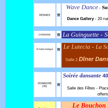
Wave Dance
So
-
W
RENNES
Dance Gallery
- 20 ru
La Guinguette - S
W
CHAVAGNE
Le Lutecia -
La S
W
St Aubin Aubigné
Dîner Dan
Salle 2
Soirée dansante
40
DOMAGNE
W
(35)
Salle des Fêtes - Plac
offer
Le Bouchon