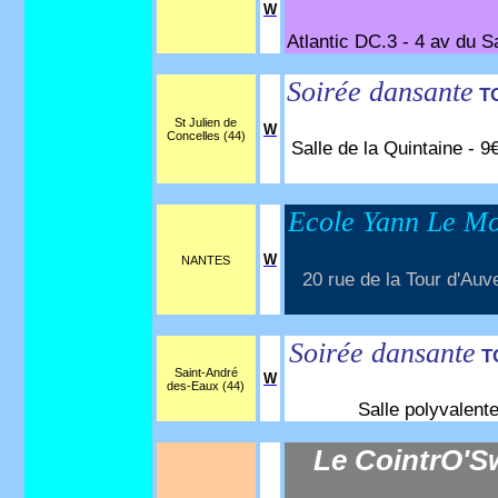
W
Atlantic DC.3 - 4 av du S
Soirée dansante
T
St Julien de
W
Concelles (44)
Salle de la Quintaine - 9
Ecole Yann Le M
W
NANTES
20 rue de la Tour d'Auv
Soirée dansante
T
Saint-André
W
des-Eaux (44)
Salle polyvalent
Le CointrO'S