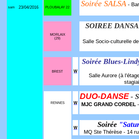
Soirée SALSA
- Ba
23/04/2016
sam
PLOUBALAY 22
SOIREE DANS
MORLAIX
(29)
Salle Socio-culturelle 
Soirée Blues-Lin
W
BREST
Salle Aurore (à l'étag
stagia
DUO-DANSE
- 
W
RENNES
MJC GRAND CORDEL
–
Soirée
"Satu
W
MQ Ste Thérèse - 14 rue