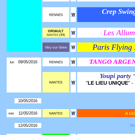
Crep Swing
W
RENNES
Les Allum
ORVAULT
W
(44)
NANTES
Paris Flying 
W
Vitry-sur-Seine
TANGO ARGENTI
09/05/2016
W
lun
RENNES
Youpi party
"
LE LIEU UNIQUE
" -
W
NANTES
10/05/2016
11/05/2016
W
A G
mer
NANTES
12/05/2016
N'o