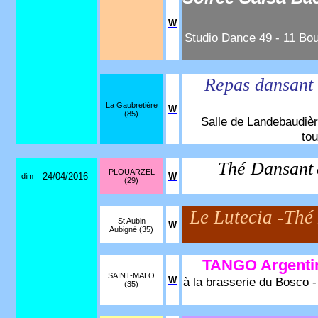
W
Studio Dance 49 - 11 Bou
Repas dansant
La Gaubretière
W
(85)
Salle de Landebaudière
tou
Thé Dansant
PLOUARZEL
24/04/2016
W
dim
(29)
Le Lutecia -Th
St Aubin
W
Aubigné (35)
TANGO Argenti
SAINT-MALO
W
à la brasserie du Bosco -
(35)