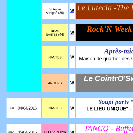
Le Lutecia -Thé
St Aubin
W
Aubigné (35)
Rock'N Week
REZE
W
(44)
NANTES
Après-mid
W
NANTES
Maison de quartier des 
Le CointrO'S
W
ANGERS
Youpi party
"
LE LIEU UNIQUE
" -
04/04/2016
W
lun
NANTES
TANGO - Buffe
05/04/2016
W
mar
PLEUVEN (29)