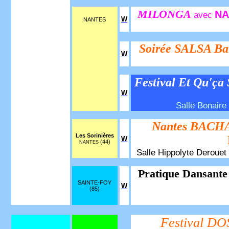
MILONGA
NA
avec
W
NANTES
Soirée SALSA Ba
W
Festival Et Qu'ça
W
Salle Bonaire 
Nantes BACHA
Les Sorinières
W
(44)
NANTES
Salle Hippolyte Derouet 
Pratique Dansante 
SAINTE-FOY
W
(85)
Festival D