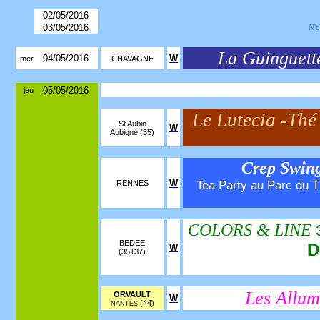
02/05/2016
03/05/2016
N'o
La Guinguett
04/05/2016
W
mer
CHAVAGNE
05/05/2016
jeu
Le Lutecia -Th
St Aubin
W
Aubigné (35)
Crep Swing
W
Tea Party au Parc du T
RENNES
COLORS & LINE
3
BEDEE
D
W
(35137)
Les Allum
ORVAULT
W
(44)
NANTES