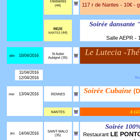
Treillières
W
117 r de Nantes - 10€
- 
(44)
Soirée dansante 
REZE
(44)
NANTES
Salle AEPR - 1
Le Lutecia -Th
St Aubin
10/04/2016
W
dim
Aubigné (35)
11/04/2016
12/04/2016
N'o
Soirée Cubaine
(D
13/04/2016
W
mer
RENNES
W
A G
NANTES
Soirée 100
SAINT-MALO
LE PONT
14/04/2016
W
jeu
Restaurant
(35)