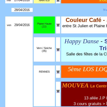
27/04/2016
W
A G
mer
NANTES
28/04/2016
N'o
Couleur Café -
Plaine Haute
29/04/2016
W
entre St Julien et Plaine
ven
(22)
-
Happy Danse
Tr
Vern / Seiche
W
(35)
Salle des fêtes de la C
5ème LOS LO
W
RENNES
MOUVEA
Le Centr
W
13 allée J.P
3 cours gratuits >