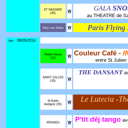
SNO
GALA
ST NAZAIRE
W
(35)
au THEATRE de Sain
Paris Flying 
W
Vitry-sur-Seine
08/05/2016
dim
Couleur Café -
I
Plaine Haute
W
(22)
entre St Julien
THE DANSANT
av
SAINT GILLES
W
(35)
Le Lutecia -T
St Aubin
W
Aubigné (35)
P'tit déj tango
av
W
RENNES