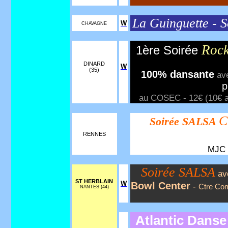
La Guinguette - S
W
CHAVAGNE
Rock
1ère Soirée
DINARD
W
(35)
100% dansante
av
p
au COSEC - 12€ (10€ ad
C
Soirée SALSA
RENNES
MJC d
Soirée SALSA
av
ST HERBLAIN
W
Bowl Center
-
Ctre Co
NANTES (44)
Atlantic Danse