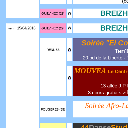
(c
BREIZH
W
GUILVINEC (29)
BREIZH
15/04/2016
W
ven
GUILVINEC (29)
Soirée "El C
W
Ten
RENNES
20 bd de la Liberté -
MOUVEA
Le Centr
W
13 allée J.P
3 cours gratuits >
Soirée Afro-L
FOUGERES (35)
44
Danse
Stud