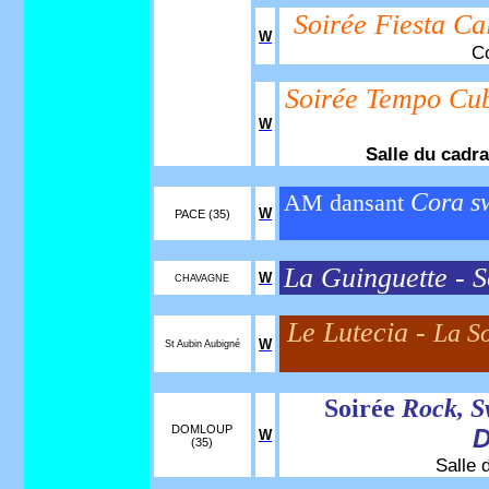
Soirée Fiesta Ca
W
Co
Soirée Tempo Cu
W
Salle du cadr
Cora s
AM dansant
W
PACE (35)
La Guinguette - S
W
CHAVAGNE
Le Lutecia -
La S
W
St Aubin Aubigné
Soirée
Rock, S
DOMLOUP
D
W
(35)
Salle 