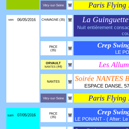
Paris Flying 
W
Vitry-sur-Seine
La Guinguett
06/05/2016
W
ven
CHAVAGNE (35)
Nuit entièrement consac
cou
Crep Swing
PACE
W
(35)
LE PO
Les Allum
ORVAULT
W
(44)
NANTES
Soirée NANTES
W
NANTES
ESPACE DANSE, 57 Bo
Paris Flying 
W
Vitry-sur-Seine
Crep Swing
PACE
07/05/2016
W
sam
(35)
LE PONANT - ( After: Le