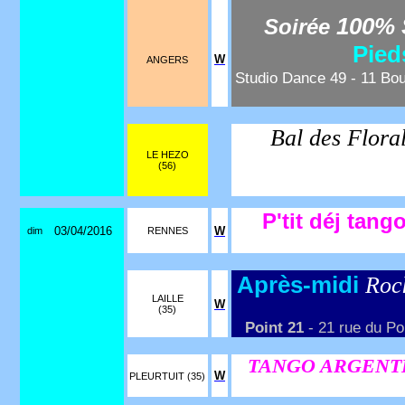
100% 
Soirée
Pied
W
ANGERS
Studio Dance 49 - 11 Bou
Bal des Floral
LE HEZO
(56)
P'tit déj tang
03/04/2016
W
dim
RENNES
Après-midi
Roc
LAILLE
W
(35)
Point 21
- 21 rue du Poi
TANGO ARGENTIN
W
PLEURTUIT (35)