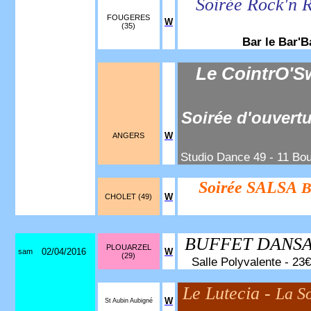
Soirée Rock'n R
FOUGERES
W
(35)
Bar le Bar'
Le CointrO'S
Soirée d'ouvert
W
ANGERS
Studio Dance 49 - 11 Bou
Soirée SALSA
B
W
CHOLET (49)
BUFFET DANS
PLOUARZEL
02/04/2016
W
sam
(29)
Salle Polyvalente - 23
Le Lutecia -
La S
W
St Aubin Aubigné