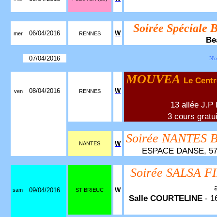
Soirée Spéciale 
06/04/2016
W
mer
RENNES
Be
07/04/2016
N'o
MOUVEA
Le Centr
08/04/2016
W
ven
RENNES
13 allée J.P
3 cours gratu
Soirée NANTES
W
NANTES
ESPACE DANSE, 57 Bo
Soirée SALSA F
09/04/2016
W
sam
ST BRIEUC
Salle COURTELINE
- 16