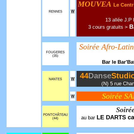
MOUVEA
Le Centr
W
RENNES
13 allée J.P
B
3 cours gratuits >
Soirée Afro-Lati
FOUGERES
(35)
Bar le Bar'B
44
Danse
Studi
W
NANTES
(N) 5 rue Chan
Soirée S
W
Soiré
PONTCHÂTEAU
LE DARTS ca
au bar
(44)