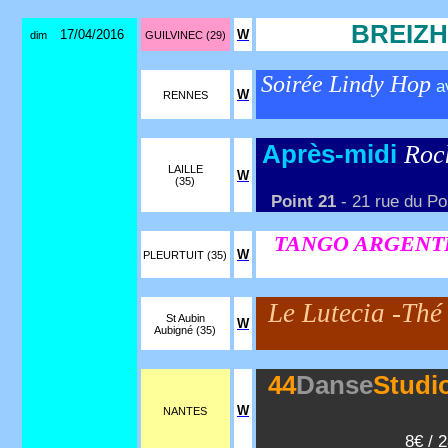
BREIZH
17/04/2016
W
dim
GUILVINEC (29)
Soirée Lindy Hop
a
W
RENNES
Après-midi
Roc
LAILLE
W
(35)
Point 21
- 21 rue du Poi
TANGO ARGENTIN
W
PLEURTUIT (35)
Le Lutecia -Th
St Aubin
W
Aubigné (35)
44
Danse
Studi
W
NANTES
8€ / 