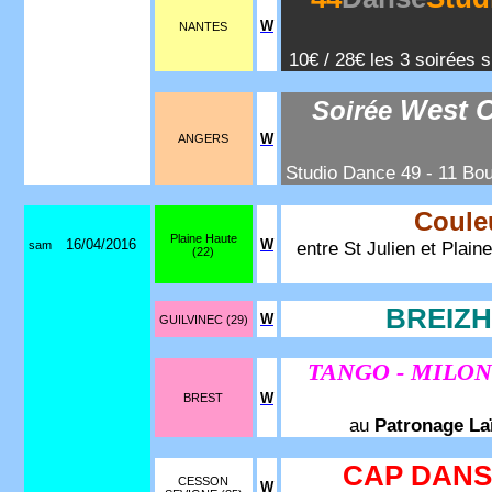
W
NANTES
10€ / 28€ les 3 soirées 
West C
Soirée
W
ANGERS
Studio Dance 49 - 11 Bou
Coule
Plaine Haute
16/04/2016
W
entre St Julien et Plain
sam
(22)
BREIZH
W
GUILVINEC (29)
TANGO - MILO
W
BREST
au
Patronage Laï
CAP DANS
CESSON
W