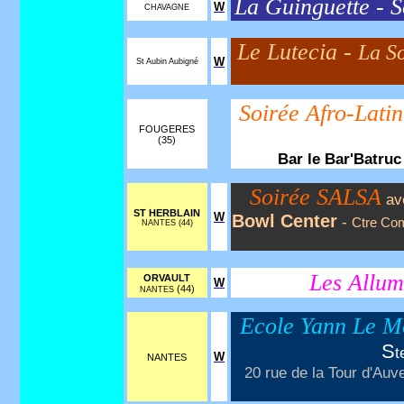
La Guinguette - S
W
CHAVAGNE
Le Lutecia -
La S
W
St Aubin Aubigné
Soirée Afro-Lati
FOUGERES
(35)
Bar le Bar'Batru
Soirée SALSA
av
ST HERBLAIN
W
Bowl Center
-
Ctre Co
NANTES (44)
Les Allum
ORVAULT
W
(44)
NANTES
Ecole Yann Le M
S
t
W
NANTES
20 rue de la Tour d'Auve