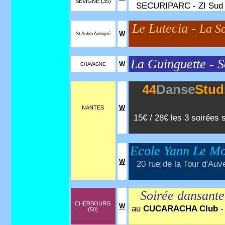
SEVIGNE (35)
SECURIPARC - ZI Sud Es
Le Lutecia -
La S
W
St Aubin Aubigné
La Guinguette - S
W
CHAVAGNE
44
Danse
Stud
W
NANTES
15€ / 28€ les 3 soirées s
Ecole Yann Le M
W
20 rue de la Tour d'Auv
Soirée dansante
CHERBOURG
W
au
CUCARACHA Club
-
(50)