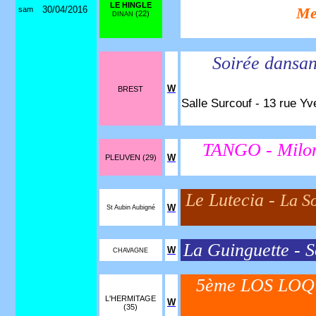
LE HINGLE
30/04/2016
sam
Me
(22)
DINAN
Soirée dansan
W
BREST
Salle Surcouf - 13 rue Yv
TANGO - Milo
W
PLEUVEN (29)
Le Lutecia -
La S
W
St Aubin Aubigné
La Guinguette - S
W
CHAVAGNE
5ème LOS LOQ
L'HERMITAGE
W
(35)