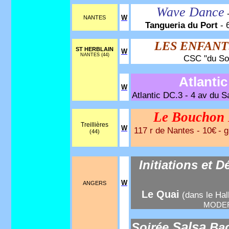
Wave Dance
W
NANTES
Tangueria du Port
- 
LES ENFANT
ST HERBLAIN
W
NANTES (44)
CSC "du Sol
Atlanti
W
Atlantic DC.3 - 4 av du S
Le Bouchon
Treillières
W
117 r de Nantes - 10€
- 
(44)
Initiations et D
W
ANGERS
Le Quai
(dans le Hall
MODER
Salsa
Soirée
Bac