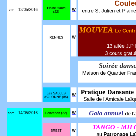
Coule
Plaine Haute
13/05/2016
W
entre St Julien et Plain
ven
(22)
MOUVEA
Le Centr
W
RENNES
13 allée J.P
3 cours gratu
Soirée dans
Maison de Quartier Fran
Pratique Dansante 
Les SABLES
W
d'OLONNE (85)
Salle de l'Amicale Laïq
Gala annuel
14/05/2016
W
de l
sam
Penvénan (22)
TANGO - MI
W
BREST
au
Patronage Laï