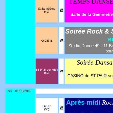
TEMPS DANSE
St Barthélémy
W
(49)
Salle de la Gemmetri
Soirée Rock &
e
W
ANGERS
Studio Dance 49 - 11 B
pou
Soirée Dans
ST PAIR sur MER
W
(50)
CASINO de ST PAIR sur 
01/05/2016
dim
Après-midi
Roc
LAILLE
W
(35)