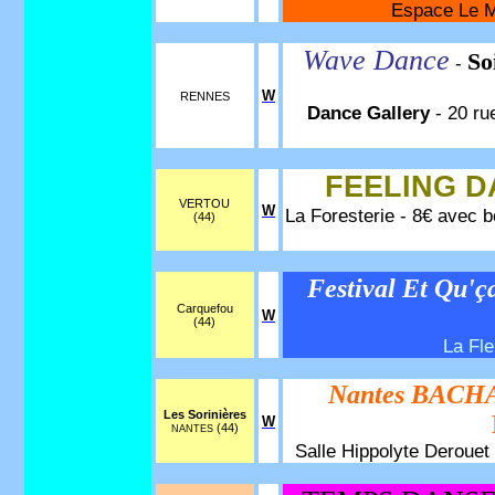
Espace Le Ma
Wave Dance
So
-
W
RENNES
Dance Gallery
- 20 ru
FEELING D
VERTOU
W
La Foresterie - 8€ avec 
(44)
Festival Et Qu'ç
Carquefou
W
(44)
La Fle
Nantes BACHA
Les Sorinières
W
(44)
NANTES
Salle Hippolyte Derouet 