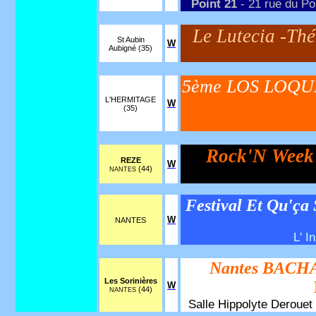
Point 21
- 21 rue du Poi
Le Lutecia -Th
St Aubin
W
Aubigné (35)
5ème LOS LOQU
L'HERMITAGE
W
(35)
Rock'N Week
REZE
W
(44)
NANTES
Festival Et Qu'ça
W
NANTES
L' I
Nantes BACHA
Les Sorinières
W
(44)
NANTES
Salle Hippolyte Derouet 