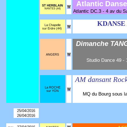
Atlantic Dans
ST HERBLAIN
W
NANTES (44)
Atlantic DC.3 - 4 av du S
KDANSE 
La Chapelle
W
sur Erdre (44)
Dimanche TANG
W
ANGERS
Studio Dance 49 - 
AM dansant Roc
La ROCHE
W
sur YON
MQ du Bourg sous la
25/04/2016
26/04/2016