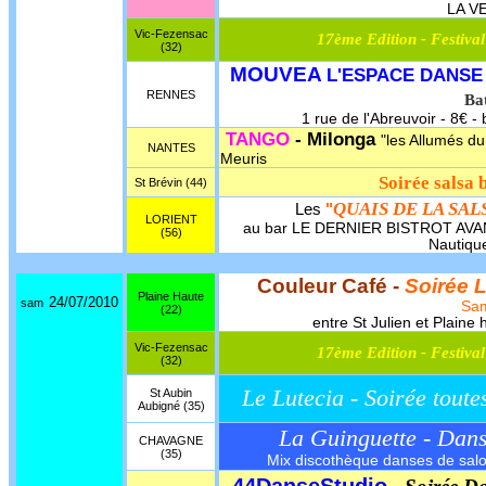
LA V
Vic-Fezensac
17ème Edition - Festiv
(32)
MOUVEA
L'ESPACE DANSE
RENNES
Ba
1 rue de l'Abreuvoir - 8€ - 
TANGO
- Milonga
"les Allumés d
NANTES
Meuris
Soirée salsa
St Brévin (44)
QUAIS DE LA SAL
Les
"
LORIENT
au bar LE DERNIER BISTROT AVANT
(56)
Nautique
Couleur Café -
Soirée 
Plaine Haute
24/07/2010
sam
Sa
(22)
entre St Julien et Plain
Vic-Fezensac
17ème Edition - Festiv
(32)
Le Lutecia - Soirée toute
St Aubin
Aubigné (35)
La Guinguette - Dan
CHAVAGNE
(35)
Mix discothèque danses de salon,