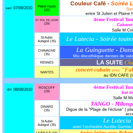
Couleur Café -
Soirée 
Plaine Haute
07/08/2010
sam
Sa
(22)
entre St Julien et Plain
4ème Festival Tan
ST POL DE LEON
(29)
Cabaret
Salle M.Col
Le Lutecia - Soirée toute
St Aubin
Aubigné (35)
La Guinguette - Dan
CHAVAGNE
(35)
Mix discothèque danses de salon,
LA SUITE
Clu
RENNES
concert cubain
"Fal
avec
NANTES
au IDN CAFE (I
4ème Festival Tan
ROSCOFF
08/08/2010
dim
(29)
bal d
Salle M.Mé
TANGO - Milon
DINARD
Digue de la "Plage de l'écluse" ( pl
(35)
accè
Le Lutecia
St Aubin
Aubigné (35)
avec l'orchestre Aurélie Garnier 
Apéro latino avec Ruben
LA BAULE (44)