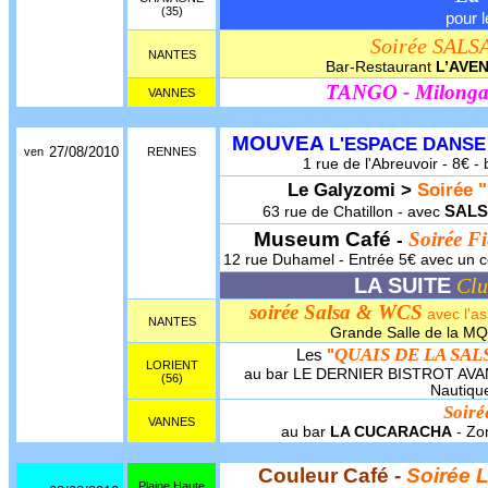
(35)
pour l
Soirée SALS
NANTES
Bar-Restaurant
L’AVE
TANGO - Milong
VANNES
MOUVEA
L'ESPACE DANSE
27/08/2010
ven
RENNES
1 rue de l'Abreuvoir - 8€ - 
Le Galyzomi >
Soirée "
SALS
63 rue de Chatillon - avec
Museum Café
Soirée Fi
-
12 rue Duhamel - Entrée 5€ avec un co
LA SUITE
Clu
soirée Salsa & WCS
avec l'as
NANTES
Grande Salle de la MQ 
QUAIS DE LA SAL
Les
"
LORIENT
au bar LE DERNIER BISTROT AVANT
(56)
Nautique
Soir
VANNES
au bar
LA CUCARACHA
- Zon
Couleur Café -
Soirée 
Plaine Haute