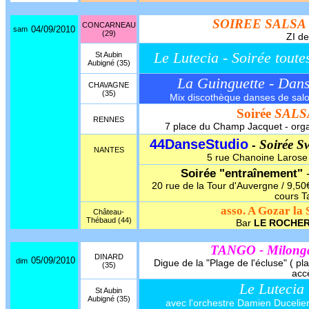
SOIREE SALSA
CONCARNEAU
04/09/2010
sam
(29)
ZI de
Le Lutecia - Soirée toute
St Aubin
Aubigné (35)
La Guinguette - Dan
CHAVAGNE
(35)
Mix discothèque danses de salon,
Soirée
SALS
RENNES
7 place du Champ Jacquet - org
44DanseStudio
Soirée S
-
NANTES
5 rue Chanoine Larose -
Soirée "entraînement"
20 rue de la Tour d'Auvergne / 9,50€
cours T
asso. A Gozar la 
Château-
Thébaud (44)
Bar
LE ROCHE
TANGO - Milon
DINARD
05/09/2010
dim
Digue de la "Plage de l'écluse" ( pl
(35)
accè
Le Lutecia
St Aubin
Aubigné (35)
avec l'orchestre Damien Ducelier 