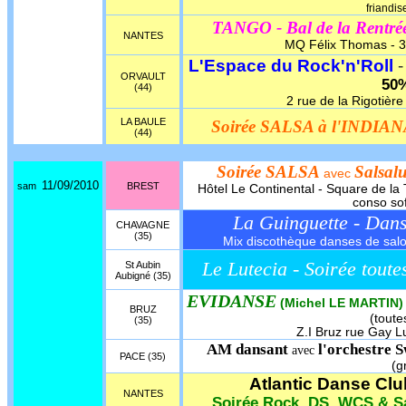
friandis
TANGO - Bal de la Rentré
NANTES
MQ Félix Thomas - 3
L'Espace du Rock'n'Roll
ORVAULT
50
(44)
2 rue de la Rigotière 
LA BAULE
Soirée SALSA à l'INDIA
(44)
Soirée SALSA
Salsal
avec
11/09/2010
sam
BREST
Hôtel Le Continental - Square de la 
conso sof
La Guinguette - Dan
CHAVAGNE
(35)
Mix discothèque danses de salon,
Le Lutecia - Soirée toute
St Aubin
Aubigné (35)
EVIDANSE
(Michel LE MARTIN)
BRUZ
(toute
(35)
Z.I Bruz rue Gay Lu
AM dansant
l'orchestre S
avec
PACE (35)
(g
Atlantic Danse Clu
NANTES
Soirée Rock, DS, WCS & Sa