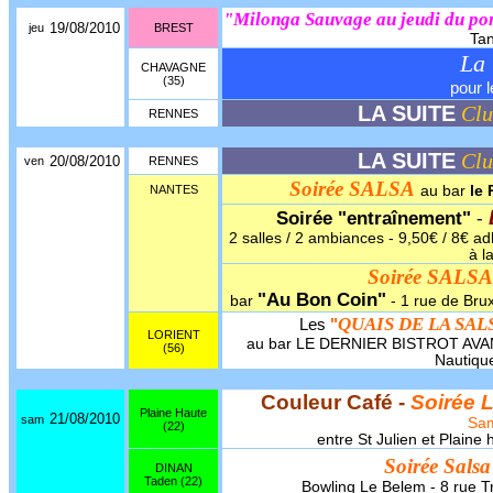
"Milonga Sauvage au jeudi du po
19/08/2010
jeu
BREST
Ta
La 
CHAVAGNE
(35)
pour l
LA SUITE
Clu
RENNES
LA SUITE
Clu
20/08/2010
ven
RENNES
Soirée SALSA
NANTES
au bar
le 
Soirée "entraînement"
-
2 salles / 2 ambiances - 9,50€ / 8€ adh
à l
Soirée SALSA 
"Au Bon Coin"
bar
- 1 rue de Brux
QUAIS DE LA SAL
Les
"
LORIENT
au bar LE DERNIER BISTROT AVANT
(56)
Nautique
Couleur Café -
Soirée 
Plaine Haute
21/08/2010
sam
Sa
(22)
entre St Julien et Plain
Soirée Sals
DINAN
Taden (22)
Bowling Le Belem - 8 rue T