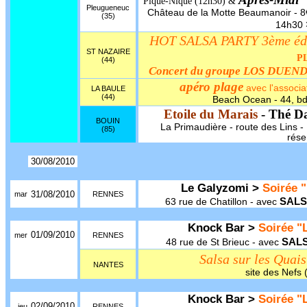
Pique-Nique (12h30) &
Pleugueneuc
Château de la Motte Beaumanoir - 8€ 
(35)
14h30
HOT SALSA PARTY 3ème éditi
ST NAZAIRE
P
(44)
Concert du groupe LOS DUEN
apéro plage
avec l'associa
LA BAULE
(44)
Beach Ocean - 44, bd 
Etoile du Marais
- Thé D
BOUIN
La Primaudière - route des Lins - 1
(85)
rése
30/08/2010
Le Galyzomi >
Soirée "
31/08/2010
mar
RENNES
SALS
63 rue de Chatillon - avec
Knock Bar >
Soirée "L
01/09/2010
mer
RENNES
SAL
48 rue de St Brieuc - avec
Salsa sur les Quais
NANTES
site des Nefs
Knock Bar >
Soirée "L
02/09/2010
jeu
RENNES