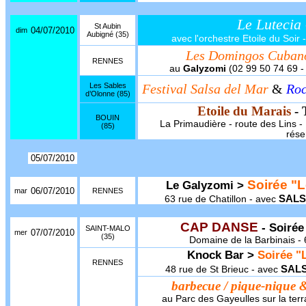
Le Lutecia
St Aubin
04/07/2010
dim
Aubigné (35)
avec l'orchestre Etoile du Soir 
Les Domingos Cubano
RENNES
au
Galyzomi
(02 99 50 74 69 - 
Les Sables
Festival Salsa del Mar
&
Roc
d’Olonne (85)
Etoile du Marais
- 
BOUIN
La Primaudière - route des Lins - 1
(85)
rése
05/07/2010
Soirée "L
Le Galyzomi >
06/07/2010
mar
RENNES
SALS
63 rue de Chatillon - avec
CAP DANSE
- Soirée
SAINT-MALO
07/07/2010
mer
(35)
Domaine de la Barbinais - 
Knock Bar >
Soirée "L
RENNES
SAL
48 rue de St Brieuc - avec
barbecue / pique-nique 
au Parc des Gayeulles sur la terr