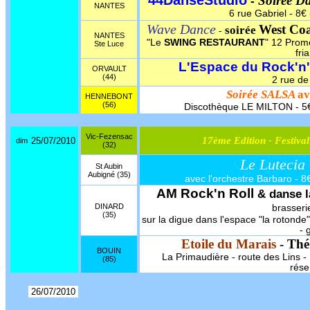
44DanseStudio
Soirée D
-
NANTES
6 rue Gabriel - 8€ 
Wave Dance
West Coa
soirée
-
NANTES
"Le
SWING RESTAURANT
" 12 Prom
Ste Luce
fri
L'Espace du Rock'n'
ORVAULT
(44)
2 rue de 
Soirée SALSA
av
HENNEBONT
(56)
Discothèque LE MILTON - 5€
Vic-Fezensac
17ème Edition - Festiv
25/07/2010
dim
(32)
Le Lutecia
St Aubin
Aubigné (35)
avec l'orchestre Barbaro - 8€
AM Rock'n Roll
& danse l
DINARD
brasser
(35)
sur la digue dans l'espace "la rotonde"
- 
Etoile du Marais
- Thé
BOUIN
La Primaudière - route des Lins - 1
(85)
rése
26/07/2010