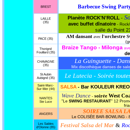
Barbecue Swing Part
BREST
So
Planète ROCK'N’ROLL
-
LAILLE
(35)
avec buffet dînatoire
- Rock/
salle du Point 2
AM dansant
l'orchestre S
avec
PACE (35)
(g
Braize Tango - Milonga
ave
Thorigné
Fouillard (35)
de
La Guinguette - Dan
CHAVAGNE
(35)
Mix discothèque danses de salon,
Le Lutecia - Soirée toute
St Aubin
Aubigné (35)
Saint-Marc-
SALSA
- Bar KOULEUR KREO
Sur-Mer (44)
Wave Dance
West Coa
soirée
-
NANTES
"Le
SWING RESTAURANT
" 12 Prom
Ste Luce
fri
SOIREE SALSA L
ANGERS
Le COLISÉE BAR-BOWLING - 8 bi
Les Sables
Festival Salsa del Mar
&
Roc
d’Olonne (85)