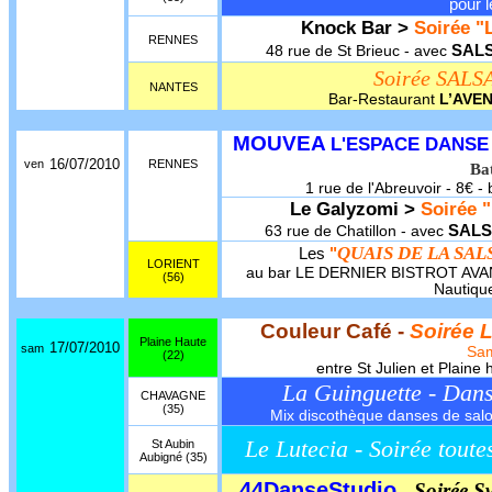
pour l
Knock Bar >
Soirée "L
RENNES
SAL
48 rue de St Brieuc - avec
Soirée SALS
NANTES
Bar-Restaurant
L’AVE
MOUVEA
L'ESPACE DANSE
16/07/2010
ven
RENNES
Ba
1 rue de l'Abreuvoir - 8€ - 
Le Galyzomi >
Soirée "
SALS
63 rue de Chatillon - avec
QUAIS DE LA SAL
Les
"
LORIENT
au bar LE DERNIER BISTROT AVANT
(56)
Nautique
Couleur Café -
Soirée 
Plaine Haute
17/07/2010
sam
Sa
(22)
entre St Julien et Plain
La Guinguette - Dan
CHAVAGNE
(35)
Mix discothèque danses de salon,
Le Lutecia - Soirée toute
St Aubin
Aubigné (35)
44DanseStudio
Soirée S
-