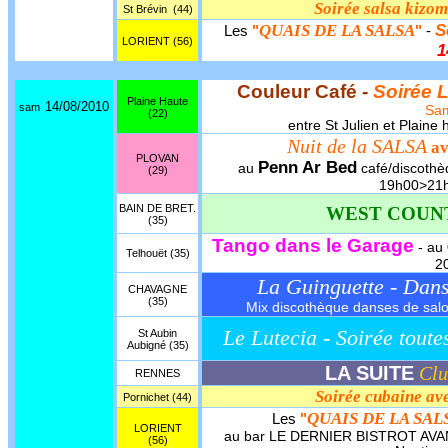
Soirée salsa kizo
St Brévin
(44)
QUAIS DE LA SALSA
S
Les
"
"
-
LORIENT (56)
1
Couleur Café -
Soirée 
Plaine Haute
14/08/2010
sam
Sa
(22)
entre St Julien et Plain
Nuit de la SALSA
av
PLOVAN
Penn Ar Bed
au
café/discothè
(29)
19h00>21
BAIN DE BRET.
WEST COUN
(35)
Tango dans le Garage
- au
Telhouët (35)
2
La Guinguette - Dan
CHAVAGNE
(35)
Mix discothèque danses de salon,
Le Lutecia - Soirée toute
St Aubin
Aubigné (35)
LA SUITE
Clu
RENNES
Soirée cubaine a
Pornichet (44)
QUAIS DE LA SAL
Les
"
LORIENT
au bar LE DERNIER BISTROT AVANT
(56)