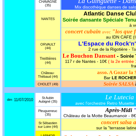
La Guinguette - Dan
CHAVAGNE
(35)
Mix discothèque danses de salon,
Atlantic Danse Clu
NANTES
Soirée dansante Spéciale Ten
à v
concert cubain
"los que 
avec
au IDN CAFE (I
L'Espace du Rock'n'
ORVAULT
(44)
2 rue de la Rigotière -
Ta
Le Bouchon Dansant
-
Soirée 
Treillières
117 r de Nantes - 10€
( la 2e entrée
(44)
fr
asso. A Gozar la 
Château-
Thébaud (44)
Bar
LE ROCHE
Soirée SALSA
CHOLET (49)
Le Lutecia
St Aubin
11/07/2010
dim
Aubigné (35)
avec l'orchestre Retro Musette -
Après-Midi
Pleugueneuc
(35)
Château de la Motte Beaumanoir - 8€ - 
concert salsa 
St Sébastien
sur Loire (44)
sur la "terrasse latin
LARMOR