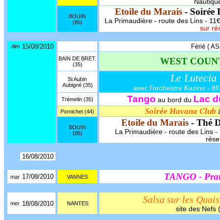
Nautique
Etoile du Marais
- Soirée
BOUIN
La Primaudière - route des Lins - 11€
(85)
sur ré
15/08/2010
Férié ( 
dim
BAIN DE BRET.
WEST COUN
(35)
Le Lutecia
St Aubin
Aubigné (35)
avec l'orchestre Kazino - 8€ 
Tango
Lac d
Trémelin (35)
au bord du
Soirée Havana Club
Pornichet (44)
Etoile du Marais
- Thé 
BOUIN
La Primaudière - route des Lins - 1
(85)
rése
16/08/2010
TANGO - Prat
17/08/2010
mar
VANNES
Salsa sur les Quais
18/08/2010
mer
NANTES
site des Nefs