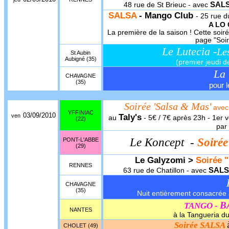
SAL
48 rue de St Brieuc - avec
SALSA
- Mango Club
- 25 rue d
A LO
La première de la saison ! Cette soir
page "Soi
Le Lutecia -
Le
St Aubin
Aubigné (35)
(premier jeudi d
La 
CHAVAGNE
(35)
pour l
Soirée 'Salsa & Mas'
avec
YFFINIAC
03/09/2010
ven
Taly's
au
- 5€ / 7€ après 23h - 1er 
(22)
par 
Le Koncept
-
Soiré
PONT-L'ABBE
(29)
Le Galyzomi >
Soirée "
RENNES
SALS
63 rue de Chatillon - avec
CHAVAGNE
(35)
Nuit entièrement consacrée a
BA
TANGO -
NANTES
à la Tangueria du
Soirée SALSA
CHOLET (49)