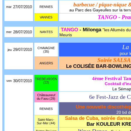
barbecue / pique-nique 
27/07/2010
mar
RENNES
au Parc des Gayeulles sur la terr
TANGO - Prat
VANNES
TANGO
- Milonga
"les Allumés d
28/07/2010
mer
NANTES
Meuris
La 
CHAVAGNE
29/07/2010
jeu
(35)
pour l
Soirée SALSA
ANGERS
Le COLISÉE BAR-BOWLIN
4ème Festival Tan
TREBEURDEN
30/07/2010
ven
(22)
Cocktail d'in
Le Sémaph
Châteauneuf
6e Fest-Jazz de 
du Faou (29)
Une nouvelle discothèq
RENNES
20 bd de
Salsa de Cuba, soirée dansa
Saint-Marc-
Sur-Mer (44)
Bar KOULEUR KR