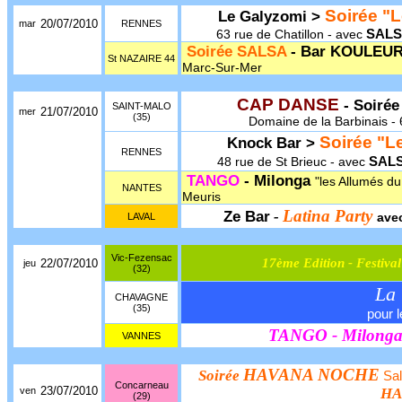
Soirée "L
Le Galyzomi >
20/07/2010
mar
RENNES
SALS
63 rue de Chatillon - avec
Soirée SALSA
- Bar KOULEU
St NAZAIRE 44
Marc-Sur-Mer
CAP DANSE
- Soirée
SAINT-MALO
21/07/2010
mer
(35)
Domaine de la Barbinais - 
Soirée "Le
Knock Bar >
RENNES
SAL
48 rue de St Brieuc - avec
TANGO
- Milonga
"les Allumés d
NANTES
Meuris
Latina Party
Ze Bar
-
LAVAL
ave
Vic-Fezensac
17ème Edition - Festiv
22/07/2010
jeu
(32)
La 
CHAVAGNE
(35)
pour l
TANGO - Milong
VANNES
HAVANA NOCHE
Soirée
Sal
Concarneau
23/07/2010
ven
HA
(29)