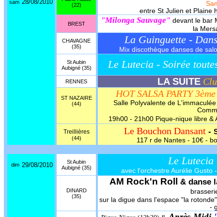
28/08/2010
sam
Sa
(22)
entre St Julien et Plain
"Milonga Sauvage"
devant le bar
BREST
la Mers
La Guinguette - Dan
CHAVAGNE
(35)
Mix discothèque danses de salon,
Le Lutecia - Soirée toute
St Aubin
Aubigné (35)
LA SUITE
Clu
RENNES
HOT SALSA PARTY 3ème 
ST NAZAIRE
Salle Polyvalente de L'immaculé
(44)
Comma
19h00 - 21h00 Pique-nique libre & 
Le Bouchon Dansant
-
Treillières
(44)
117 r de Nantes - 10€
- b
Le Lutecia
St Aubin
29/08/2010
dim
Aubigné (35)
avec l'orchestre Aurélie Gusto -
AM Rock'n Roll
& danse l
DINARD
brasser
(35)
sur la digue dans l'espace "la rotonde"
- 
Après-Midi