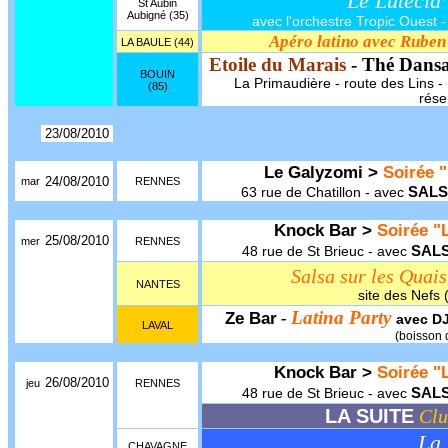
Le Lutecia
St Aubin
Aubigné (35)
avec l'orchestre Tropic Ouest - 
Apéro latino avec Ruben
LA BAULE (44)
Etoile du Marais
- Thé Dans
BOUIN
La Primaudière - route des Lins - 1
(85)
rése
23/08/2010
Le Galyzomi >
Soirée "
24/08/2010
mar
RENNES
SALS
63 rue de Chatillon - avec
Knock Bar >
Soirée "L
25/08/2010
mer
RENNES
SAL
48 rue de St Brieuc - avec
Salsa sur les Quais
NANTES
site des Nefs
Latina Party
Ze Bar
-
avec D
LAVAL
(boisson 
Knock Bar >
Soirée "L
26/08/2010
jeu
RENNES
SAL
48 rue de St Brieuc - avec
LA SUITE
Clu
La 
CHAVAGNE