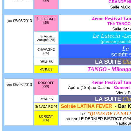
(29)
GRANDE N
Salle M.Col
4ème Festival Tan
ÎLE DE BATZ
05/08/2010
jeu
(29)
Thé TANGO
Salle Ker 
Le Lutecia -
Le
St Aubin
Aubigné (35)
(premier jeudi d
La 
CHAVAGNE
(35)
SOIRÉE S
LA SUITE
Clu
RENNES
TANGO - Milong
VANNES
4ème Festival Tan
ROSCOFF
06/08/2010
ven
(29)
Apéro (19h) au Casino -
Concert 
Vieux Po
LA SUITE
Clu
RENNES
Soirée LATINA FEVER
- Bar
St NAZAIRE 44
QUAIS DE LA SAL
Les
"
LORIENT
au bar LE DERNIER BISTROT AVANT
(56)
Nautique