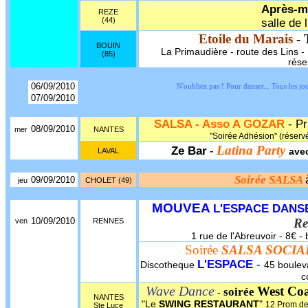
Après-m
REZE
(44)
salle de 
Etoile du Marais
- 
BOUIN
La Primaudière - route des Lins - 1
(85)
rése
06/09/2010
N'oubliez pas ! Pour danser... Tous les
07/09/2010
SALSA - Asso A GOZAR
- Pr
08/09/2010
mer
NANTES
"Soirée Adhésion" (réserv
Latina Party
Ze Bar
-
LAVAL
ave
Soirée SALSA
09/09/2010
jeu
CHOLET (49)
MOUVEA
L'ESPACE DANS
10/09/2010
Re
ven
RENNES
1 rue de l'Abreuvoir - 8€ - 
Soirée
SALSA SOCIA
L'ESPACE
-
Discotheque
45 bouleva
c
Wave Dance
West Coa
soirée
-
NANTES
"Le
SWING RESTAURANT
"
12 Prom.de
Ste Luce