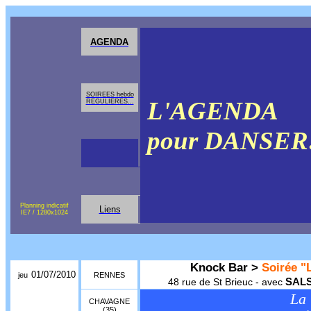
AGENDA
SOIREES hebdo
L'AGENDA
REGULIERES...
pour DANSE
Planning indicatif
Liens
IE7 / 1280x1024
Knock Bar >
Soirée "L
01/07/2010
jeu
RENNES
SAL
48 rue de St Brieuc - avec
La 
CHAVAGNE
(35)