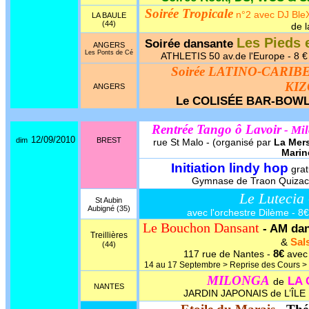
Soirée Tropicale
n°2 avec DJ BleX 
LA BAULE
(44)
de l
Les Pieds 
Soirée dansante
ANGERS
Les Ponts de Cé
ATHLETIS 50 av.de l'Europe - 8 € 
Soirée LATINO-CARIB
KI
ANGERS
Le COLISÉE BAR-BOW
Rentrée Tango ô Lavoir
- Mil
12/09/2010
dim
BREST
rue St Malo - (organisé par
La Mer
Marin
Initiation lindy hop
grat
Gymnase de Traon Quizac 
Le Lutecia
St Aubin
Aubigné (35)
avec l'orchestre Dilème - 8€ 
Le Bouchon Dansant
- AM da
Treillières
&
Sal
(44)
8€
117 rue de Nantes -
avec 
14 au 17 Septembre > Reprise des Cours > p
MILONGA
LA
de
NANTES
JARDIN JAPONAIS de L’ÎLE 