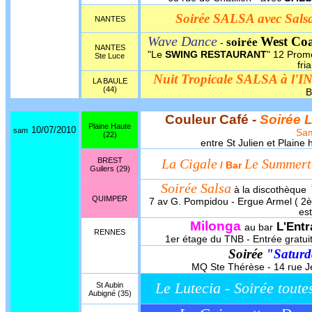
Soirée SALSA avec Salsa
NANTES
Wave Dance
West Coa
soirée
-
NANTES
"Le
SWING RESTAURANT
" 12 Prom
Ste Luce
fri
Nuit Tropicale SALSA à l'
LA BAULE
(44)
B
Couleur Café -
Soirée 
Plaine Haute
10/07/2010
sam
Sa
(22)
entre St Julien et Plain
BREST
La Cigale
Le Summert
/ Bar
Guilers (29)
Soirée Salsa
à la discothèque
QUIMPER
7 av G. Pompidou - Ergue Armel ( 2èm
est
Milonga
L'Entr
au bar
RENNES
1er étage du TNB - Entrée gratuit
Soirée
"Saturd
MQ Ste Thérèse - 14 rue Je
Le Lutecia - Soirée toute
St Aubin
Aubigné (35)