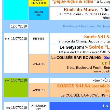
"pique-nique & salsa"
à la pla
PLAGE (56)
Etoile du Marais
- Thé
BOUIN
La Primaudière - route des Lins - 1
(85)
rése
12/07/2010
N'oubliez pas ! Pour danser... Tous les
Soirée
SALS
13/07/2010
mar
RENNES
7 place du Champ Jacquet - org
Soirée "L
Le Galyzomi >
SALS
63 rue de Chatillon - avec
So
Le COLISÉE BAR-BOWLING
-
en 
ANGERS
8 bis, Boulevard Foch - Entr
www.bowlin
14/07/2010
Férié ( FÊ
mer
SOIREE SALSA
Spéciale 
ANGERS
ko
Le COLISÉE BAR-BOWLING - 8 bi
La 
CHAVAGNE
15/07/2010
jeu
(35)