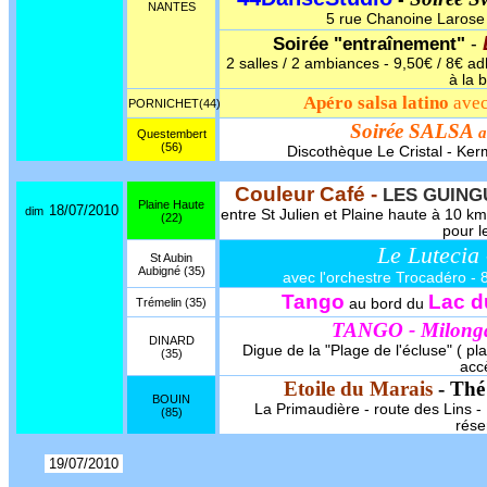
NANTES
5 rue Chanoine Larose -
Soirée "entraînement"
-
2 salles / 2 ambiances - 9,50€ / 8€ adh
à la 
Apéro salsa latino
ave
PORNICHET(44)
Soirée SALSA
a
Questembert
(56)
Discothèque Le Cristal - Ker
Couleur Café -
LES GUING
Plaine Haute
18/07/2010
dim
entre St Julien et Plaine haute à 10 k
(22)
pour l
Le Lutecia
St Aubin
Aubigné (35)
avec l'orchestre Trocadéro - 8
Tango
Lac d
Trémelin (35)
au bord du
TANGO - Milon
DINARD
Digue de la "Plage de l'écluse" ( pl
(35)
accè
Etoile du Marais
- Thé
BOUIN
La Primaudière - route des Lins - 1
(85)
rése
19/07/2010