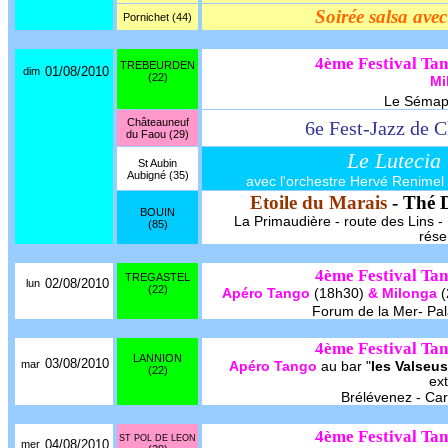
Soirée salsa av
Pornichet (44)
4ème Festival Tan
TREBEURDEN
01/08/2010
dim
(22)
Mi
Le Sémaph
Châteauneuf
6e Fest-Jazz de 
du Faou (29)
Le Lutecia
St Aubin
Aubigné (35)
avec l'orchestre Hervé Renimel -
Etoile du Marais
- Thé 
BOUIN
La Primaudière - route des Lins - 1
(85)
rése
4ème Festival Tan
TREGASTEL
02/08/2010
lun
(22)
Apéro Tango
(18h30)
& Milonga
(
Forum de la Mer- Pala
4ème Festival Tan
LANNION
03/08/2010
mar
Apéro Tango
au bar "
les Valseu
(22)
ext
Brélévenez - Car
4ème Festival Tan
ST POL DE LEON
04/08/2010
mer