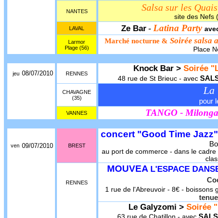
Salsa sur les Quais
NANTES
site des Nefs
Latina Party
Ze Bar
-
LAVAL
ave
Soirée salsa 
Marché nocturne &
Larmor
Plage (56)
Place N
Knock Bar >
Soirée "L
08/07/2010
jeu
RENNES
SAL
48 rue de St Brieuc - avec
La 
CHAVAGNE
(35)
pour l
TANGO - Milong
VANNES
concert "Good Time Jazz"
Bo
09/07/2010
ven
BREST
au port de commerce - dans le cadre 
clas
MOUVEA
L'ESPACE DANS
Coc
RENNES
1 rue de l'Abreuvoir - 8€ - boissons g
tenue
Le Galyzomi >
Soirée "
SALS
63 rue de Chatillon - avec