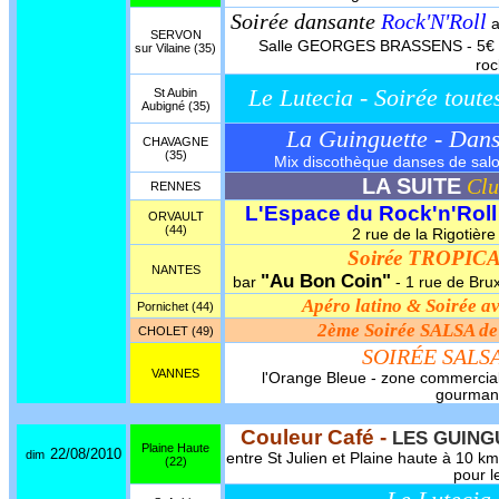
Soirée dansante
Rock'N'Roll
a
SERVON
Salle GEORGES BRASSENS - 5€ -
sur Vilaine (35)
roc
Le Lutecia - Soirée toute
St Aubin
Aubigné (35)
La Guinguette - Dan
CHAVAGNE
(35)
Mix discothèque danses de salon,
LA SUITE
Clu
RENNES
L'Espace du Rock'n'Roll
ORVAULT
(44)
2 rue de la Rigotière 
Soirée TROPIC
NANTES
"Au Bon Coin"
bar
- 1 rue de Brux
Apéro latino & Soirée a
Pornichet (44)
2ème Soirée SALSA de 
CHOLET (49)
SOIRÉE SALSA 
VANNES
l'Orange Bleue - zone commercial 
gourmand
Couleur Café -
LES GUING
Plaine Haute
22/08/2010
dim
entre St Julien et Plaine haute à 10 k
(22)
pour l