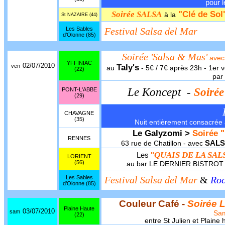
pour l
Soirée SALSA
"Clé de Sol
à la
St NAZAIRE (44)
Les Sables
Festival Salsa del Mar
d’Olonne (85)
Soirée 'Salsa & Mas'
avec
YFFINIAC
02/07/2010
ven
Taly's
au
- 5€ / 7€ après 23h - 1er 
(22)
par 
Le Koncept
-
Soiré
PONT-L'ABBE
(29)
CHAVAGNE
(35)
Nuit entièrement consacrée a
Le Galyzomi >
Soirée "
RENNES
SALS
63 rue de Chatillon - avec
QUAIS DE LA SAL
Les
"
LORIENT
(56)
au bar LE DERNIER BISTROT A
Les Sables
Festival Salsa del Mar
&
Roc
d’Olonne (85)
Couleur Café -
Soirée 
Plaine Haute
03/07/2010
sam
Sa
(22)
entre St Julien et Plain