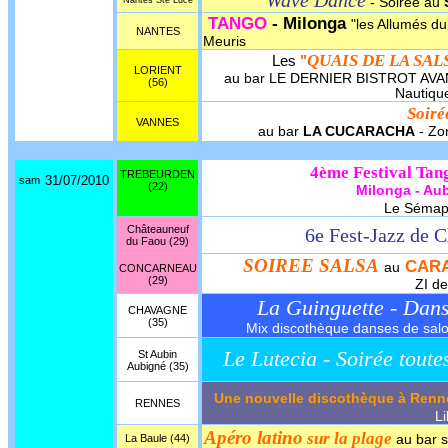
Wave Dance
Nantes Ste Luce
- Soirée au
TANGO
- Milonga
"les Allumés d
NANTES
Meuris
QUAIS DE LA SAL
Les
"
LORIENT
au bar LE DERNIER BISTROT AVANT
(56)
Nautique
Soir
VANNES
au bar
LA CUCARACHA
- Zon
4ème Festival Tang
TREBEURDEN
31/07/2010
sam
(22)
Milonga - Au
Le Sémaph
Châteauneuf
6e Fest-Jazz de 
du Faou (29)
SOIREE SALSA
CARA
au
CONCARNEAU
(29)
ZI de
La Guinguette - Dan
CHAVAGNE
(35)
Mix discothèque danses de salon,
Le Lutecia - Soirée toute
St Aubin
Aubigné (35)
Une nouvelle discothèque à Renne
RENNES
Li
Apéro latino
sur la plage
La Baule (44)
au bar s