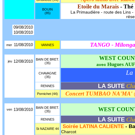
Etoile du Marais
- Thé
BOUIN
La Primaudière - route des Lins - 1
(85)
rése
09/08/2010
10/08/2010
TANGO - Milong
11/08/2010
mer
VANNES
WEST COUN
BAIN DE BRET.
12/08/2010
jeu
(35)
Hugues AU
avec
La 
CHAVAGNE
(35)
LA SUITE
Clu
RENNES
Concert TUMBAO NA'MA'
Pornichet (44)
BAIN DE BRET.
WEST COUN
13/08/2010
ven
(35)
LA SUITE
Clu
RENNES
Soirée LATINA CALIENTE
- B
St NAZAIRE 44
Charcot