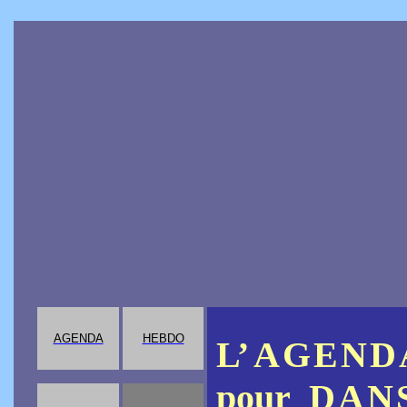
AGENDA
HEBDO
L’ A
G
E
N
D
pour
D
A
N